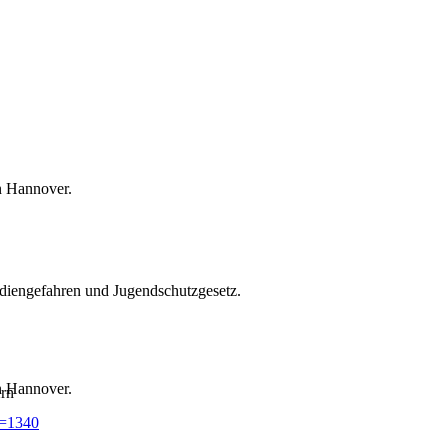
n Hannover.
diengefahren und Jugendschutzgesetz.
n Hannover.
ern
d=1340