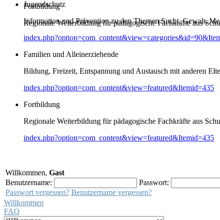
Jugendschutz
Fortbildung
Information und Prävention zu den Themen Sucht, Gewalt, Me
Regionale Weiterbildung für pädagogische Fachkräfte aus Schul
index.php?option=com_content&view=categories&id=90&Ite
Familien und Alleinerziehende
Bildung, Freizeit, Entspannung und Austausch mit anderen Elt
index.php?option=com_content&view=featured&Itemid=435
Fortbildung
Regionale Weiterbildung für pädagogische Fachkräfte aus Schul
index.php?option=com_content&view=featured&Itemid=435
Willkommen,
Gast
Benutzername:
Passwort:
Passwort vergessen?
Benutzername vergessen?
Willkommen
FAQ