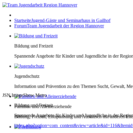
Startseite
Jugend-Gäste und Seminarhaus in Gailhof
Forum
Team Jugendarbeit der Region Hannover
Bildung und Freizeit
Spannende Angebote für Kinder und Jugendliche in der Regio
Jugendschutz
Information und Prävention zu den Themen Sucht, Gewalt, Me
JSN ImageShow Metro
Bildung und Freizeit
Familien und Alleinerziehende
Spannende Angebote für Kinder und Jugendliche in der Regio
Bildung, Freizeit, Entspannung und Austausch mit anderen Elt
index.php?option=com_content&view=article&id=116&Itemi