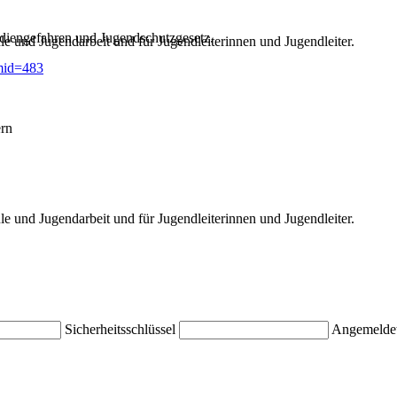
diengefahren und Jugendschutzgesetz.
e und Jugendarbeit und für Jugendleiterinnen und Jugendleiter.
mid=483
ern
e und Jugendarbeit und für Jugendleiterinnen und Jugendleiter.
Sicherheitsschlüssel
Angemeldet